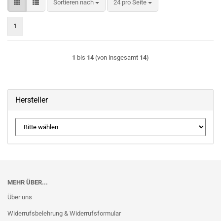
Sortieren nach
pro Seite
Sortieren nach
24 pro Seite
1
1
bis
14
(von insgesamt
14
)
Hersteller
MEHR ÜBER...
Über uns
Widerrufsbelehrung & Widerrufsformular