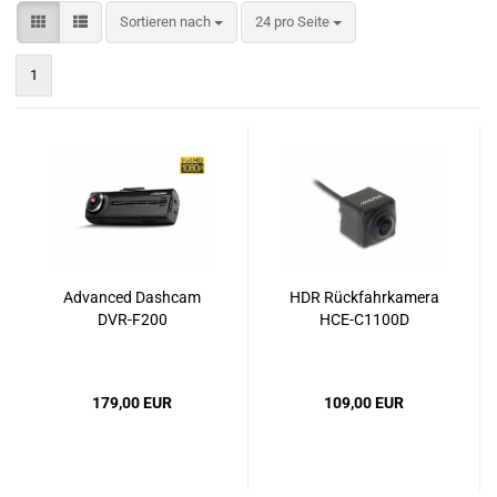
Sortieren nach
pro Seite
Sortieren nach
24 pro Seite
1
Advanced Dashcam
HDR Rückfahrkamera
DVR-F200
HCE-C1100D
179,00 EUR
109,00 EUR