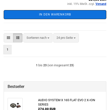
inkl. 19% MwSt. zzgl.
Versand
IN DEN WARENKORB
Sortieren nach
pro Seite
Sortieren nach
24 pro Seite
1
1
bis
23
(von insgesamt
23
)
Bestseller
AUDIO SYSTEM X 165 FLAT EVO 2 X-ION
SERIES
274,00 EUR