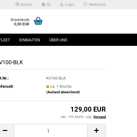
Suchen
DE
Login
Merkzettel
Warenkorb
0,00 EUR
FLEET
EINBAUTEN
ÜBER UNS
V100-BLK
t.Nr.:
KV100-BLK
eferzeit:
ca. 1 Woche
(Ausland abweichend)
129,00 EUR
inkl. 19% MwSt. zzgl.
Versand