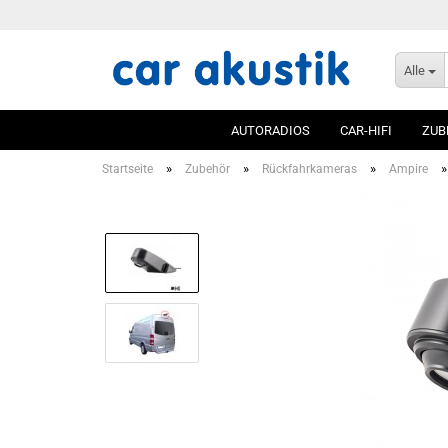
Alle
AUTORADIOS
CAR-HIFI
ZUB
»
»
»
Startseite
Zubehör
Rückfahrkameras
Ampire