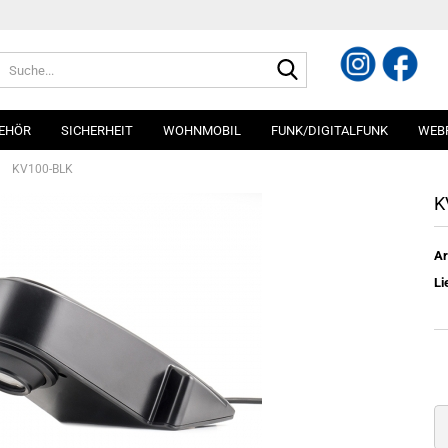
Suche...
EHÖR
SICHERHEIT
WOHNMOBIL
FUNK/DIGITALFUNK
WEB
»
KV100-BLK
K
Ar
Li