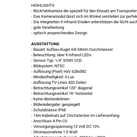
HIGHLIGHTS
- Rückfahrkamera die speziell für den Einsatz am Transporte
- Das Kameramodul lässt sich im Winkel verstellen zur perfek
- Die integrierten 9 Infrarot-Dioden unterstützen die Sicht au
- gute Verarbeitung
- optisch ansprechendes Design
AUSSTATTUNG
- Bauart: Aufbau-Kugel mit 54mm Durchmesser
- Beleuchtung: über 9 Infrarot LEDs
- Sensor-Typ: 1/4" SONY CCD
- Bildsystem: NTSC
- Auflösung (Pixel) HxV 628x582
- Mindesthelligkeit: 0 Lux
- Auflösung TV-Lines 420 Zeilen
- Betrachtungswinkel 120° diagonal
- Betrachtungswinkel 76° horizontal
- keine Abstandslinien
- Bildwiedergabe: gespiegelt
- Schutzklasse IP68
- 15m Kabelsatz auf Cinchstecker im Lieferumfang
- Anschluss 4-Pin CV
- Versorgungsspannung 12 Volt DC 10%
- Stromausnahme 1.5 Watt