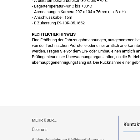
- Arbeitstemperaturbereich -30°C bis +70°C
- Lagertemperatur -40°C bis +80°C
- Abmessungen Kamera 207 x 134 x 76mm (L x B x H)
- Anschlusskabel: 15m
- E Zulassung E9-10R-05.1652
RECHTLICHER HINWEIS
Eine Erhöhung der Fahrzeugabmessungen, ausgenommen bei Pk
von der Technischen Prüfstelle oder einer amtlich anerkan
werden. Fragen Sie vor dem Ein- oder Umbau einen amtlich a
Prüfingenieur einer Überwachungsorganisation, ob die Betrie
überhaupt genehmigungsfähig ist. Die Rücknahme einer gebr
MEHR ÜBER...
Kontak
Über uns
Widerrufsbelehrung & Widerrufsformular