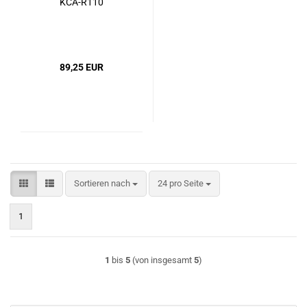
KCA-R110
89,25 EUR
Sortieren nach
pro Seite
Sortieren nach
24 pro Seite
1
1
bis
5
(von insgesamt
5
)