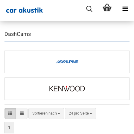
DashCams
Sortieren nach
pro Seite
Sortieren nach
24 pro Seite
1