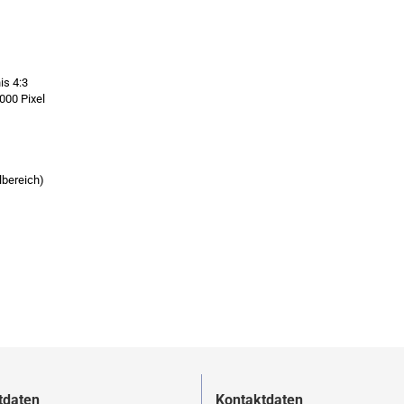
is 4:3
.000 Pixel
lbereich)
tdaten
Kontaktdaten