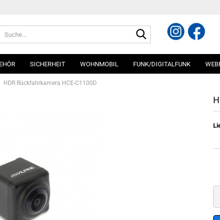
Suche...
EHÖR
SICHERHEIT
WOHNMOBIL
FUNK/DIGITALFUNK
WEB
HDR Rückfahrkamera HCE-C1100D
H
Li