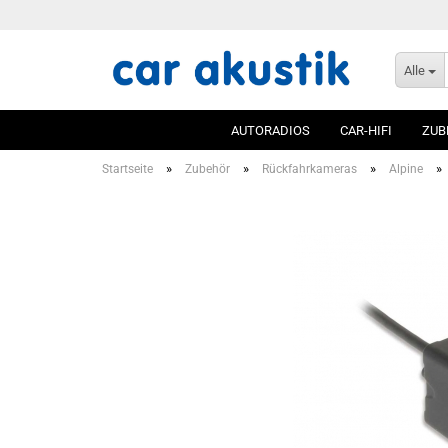
Alle
AUTORADIOS
CAR-HIFI
ZUB
»
»
»
»
Startseite
Zubehör
Rückfahrkameras
Alpine