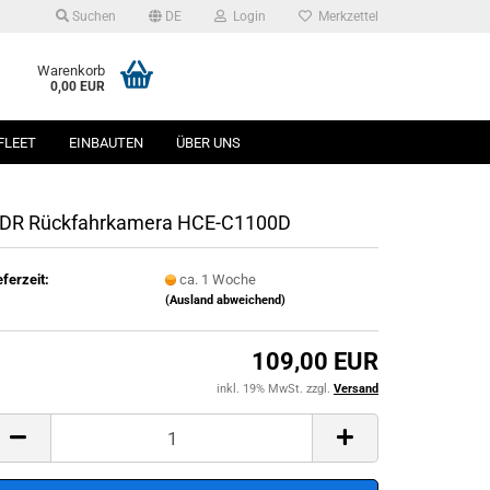
Suchen
DE
Login
Merkzettel
Warenkorb
0,00 EUR
FLEET
EINBAUTEN
ÜBER UNS
DR Rückfahrkamera HCE-C1100D
eferzeit:
ca. 1 Woche
(Ausland abweichend)
109,00 EUR
inkl. 19% MwSt. zzgl.
Versand