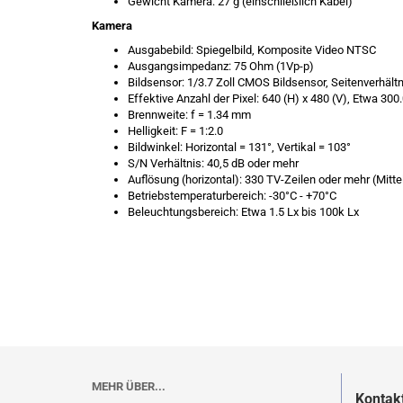
Gewicht Kamera: 27 g (einschließlich Kabel)
Kamera
Ausgabebild: Spiegelbild, Komposite Video NTSC
Ausgangsimpedanz: 75 Ohm (1Vp-p)
Bildsensor: 1/3.7 Zoll CMOS Bildsensor, Seitenverhältn
Effektive Anzahl der Pixel: 640 (H) x 480 (V), Etwa 300
Brennweite: f = 1.34 mm
Helligkeit: F = 1:2.0
Bildwinkel: Horizontal = 131°, Vertikal = 103°
S/N Verhältnis: 40,5 dB oder mehr
Auflösung (horizontal): 330 TV-Zeilen oder mehr (Mitte
Betriebstemperaturbereich: -30°C - +70°C
Beleuchtungsbereich: Etwa 1.5 Lx bis 100k Lx
MEHR ÜBER...
Kontak