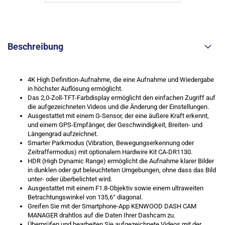
Beschreibung
4K High Definition-Aufnahme, die eine Aufnahme und Wiedergabe
in höchster Auflösung ermöglicht.
Das 2,0-Zoll-TFT-Farbdisplay ermöglicht den einfachen Zugriff auf
die aufgezeichneten Videos und die Änderung der Einstellungen.
Ausgestattet mit einem G-Sensor, der eine äußere Kraft erkennt,
und einem GPS-Empfänger, der Geschwindigkeit, Breiten- und
Längengrad aufzeichnet.
Smarter Parkmodus (Vibration, Bewegungserkennung oder
Zeitraffermodus) mit optionalem Hardwire Kit CA-DR1130.
HDR (High Dynamic Range) ermöglicht die Aufnahme klarer Bilder
in dunklen oder gut beleuchteten Umgebungen, ohne dass das Bild
unter- oder überbelichtet wird.
Ausgestattet mit einem F1.8-Objektiv sowie einem ultraweiten
Betrachtungswinkel von 135,6° diagonal.
Greifen Sie mit der Smartphone-App KENWOOD DASH CAM
MANAGER drahtlos auf die Daten Ihrer Dashcam zu.
Überprüfen und bearbeiten Sie aufgezeichnete Videos mit der