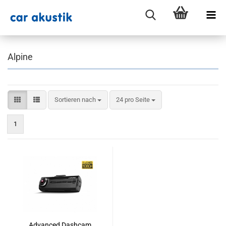
Alpine
Sortieren nach
pro Seite
Sortieren nach
24 pro Seite
1
Advanced Dashcam