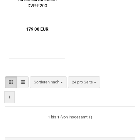
DVR-F200
179,00 EUR
Sortieren nach
pro Seite
Sortieren nach
24 pro Seite
1
1
bis
1
(von insgesamt
1
)