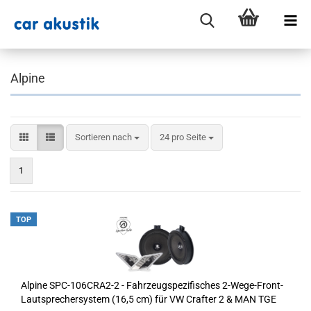
Alpine
Sortieren nach
pro Seite
Sortieren nach
24 pro Seite
1
TOP
Alpine SPC-106CRA2-2 - Fahrzeugspezifisches 2-Wege-Front-
Lautsprechersystem (16,5 cm) für VW Crafter 2 & MAN TGE