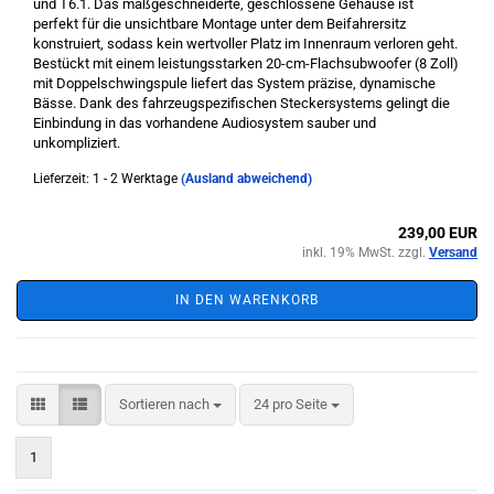
und T6.1. Das maßgeschneiderte, geschlossene Gehäuse ist
perfekt für die unsichtbare Montage unter dem Beifahrersitz
konstruiert, sodass kein wertvoller Platz im Innenraum verloren geht.
Bestückt mit einem leistungsstarken 20-cm-Flachsubwoofer (8 Zoll)
mit Doppelschwingspule liefert das System präzise, dynamische
Bässe. Dank des fahrzeugspezifischen Steckersystems gelingt die
Einbindung in das vorhandene Audiosystem sauber und
unkompliziert.
Lieferzeit: 1 - 2 Werktage
(Ausland abweichend)
239,00 EUR
inkl. 19% MwSt. zzgl.
Versand
IN DEN WARENKORB
Sortieren nach
pro Seite
Sortieren nach
24 pro Seite
1