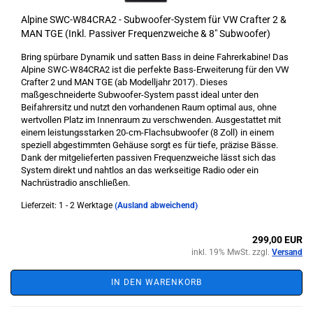
Alpine SWC-W84CRA2 - Subwoofer-System für VW Crafter 2 &
MAN TGE (Inkl. Passiver Frequenzweiche & 8" Subwoofer)
Bring spürbare Dynamik und satten Bass in deine Fahrerkabine! Das
Alpine SWC-W84CRA2 ist die perfekte Bass-Erweiterung für den VW
Crafter 2 und MAN TGE (ab Modelljahr 2017). Dieses
maßgeschneiderte Subwoofer-System passt ideal unter den
Beifahrersitz und nutzt den vorhandenen Raum optimal aus, ohne
wertvollen Platz im Innenraum zu verschwenden. Ausgestattet mit
einem leistungsstarken 20-cm-Flachsubwoofer (8 Zoll) in einem
speziell abgestimmten Gehäuse sorgt es für tiefe, präzise Bässe.
Dank der mitgelieferten passiven Frequenzweiche lässt sich das
System direkt und nahtlos an das werkseitige Radio oder ein
Nachrüstradio anschließen.
Lieferzeit: 1 - 2 Werktage
(Ausland abweichend)
299,00 EUR
inkl. 19% MwSt. zzgl.
Versand
IN DEN WARENKORB