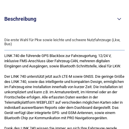
Beschreibung
Die erste Wahl für Pkw sowie leichte und schwere Nutzfahrzeuge (Lkw,
Bus)
LINK 740 die führende GPS Blackbox zur Fahrzeugortung, 12/24 V,
inklusive FMS-Anschluss über Fahrzeug-CAN, mehreren digitalen
Eingängen und Ausgängen, sowie Bluetooth Schnittstelle, ideal für LKW.
Der LINK 740 unterstützt jetzt auch LTE-M sowie GNSS. Die geringe Größe
des LINK 740, sowie das intelligente und kompakten Design, ermöglichen
im Fahrzeug eine Installation innerhalb von kurzer Zeit. Die Installation ist
unkompliziert und kann z.B. im Armaturenbrett, im Himmel oder an der
Frontscheibe erfolgen. Alle erfassten Daten werden in der
Telematikplattform WEBFLEET auf verschieden möglichen Karten oder in
individuell auswertbaren Reports oder dem Dashboard dargestellt. Das
Gerät verfügt über integrierte GPS- und GSM-Antennen, sowie einem
Bluetooth Chip zur Kommunikation mit PRO Navigationsgeräten.
Dank des LINK 740 wissen Sie immer, wo sich Ihre Fahrzeuge gerade