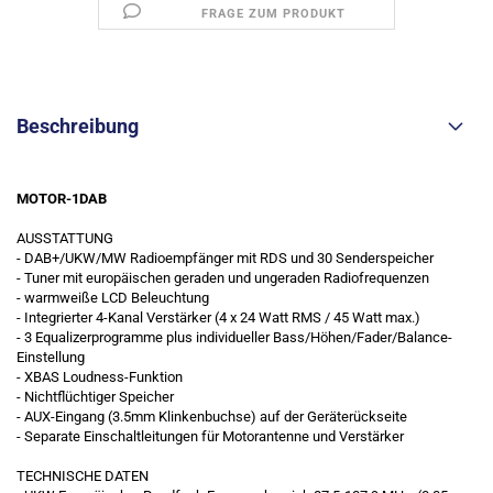
FRAGE ZUM PRODUKT
Beschreibung
MOTOR-1DAB
AUSSTATTUNG
- DAB+/UKW/MW Radioempfänger mit RDS und 30 Senderspeicher
- Tuner mit europäischen geraden und ungeraden Radiofrequenzen
- warmweiße LCD Beleuchtung
- Integrierter 4-Kanal Verstärker (4 x 24 Watt RMS / 45 Watt max.)
- 3 Equalizerprogramme plus individueller Bass/Höhen/Fader/Balance-
Einstellung
- XBAS Loudness-Funktion
- Nichtflüchtiger Speicher
- AUX-Eingang (3.5mm Klinkenbuchse) auf der Geräterückseite
- Separate Einschaltleitungen für Motorantenne und Verstärker
TECHNISCHE DATEN