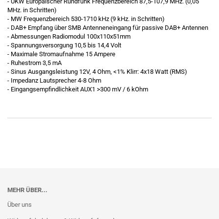
- UKW Europäischer Rundfunk Frequenzbereich 87,5-107,9 MHz. (0,05
MHz. in Schritten)
- MW Frequenzbereich 530-1710 kHz (9 kHz. in Schritten)
- DAB+ Empfang über SMB Antenneneingang für passive DAB+ Antennen
- Abmessungen Radiomodul 100x110x51mm
- Spannungsversorgung 10,5 bis 14,4 Volt
- Maximale Stromaufnahme 15 Ampere
- Ruhestrom 3,5 mA
- Sinus Ausgangsleistung 12V, 4 Ohm, <1% Klirr: 4x18 Watt (RMS)
- Impedanz Lautsprecher 4-8 Ohm
- Eingangsempfindlichkeit AUX1 >300 mV / 6 kOhm
MEHR ÜBER...
Über uns