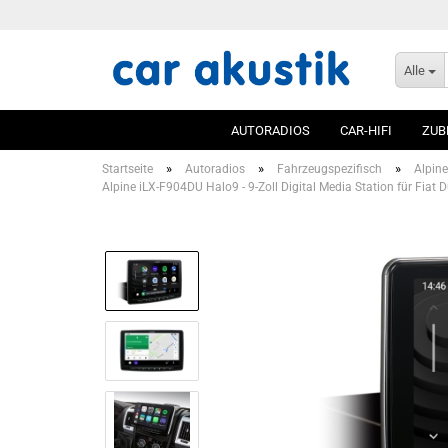
Alle
AUTORADIOS
CAR-HIFI
ZUB
»
»
»
Startseite
Autoradios
Fahrzeugspezifisch
Alpine
Alpine iLX-F904DU Halo9 - 9-Zoll Digital Media Station für Fia