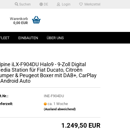
Suchen
DE
Login
Merkzettel
Warenkorb
0,00 EUR
FLEET
EINBAUTEN
ÜBER UNS
lpine iLX-F904DU Halo9 - 9-Zoll Digital
edia Station für Fiat Ducato, Citroën
umper & Peugeot Boxer mit DAB+, CarPlay
 Android Auto
t.Nr.:
INE-F904DU
eferzeit:
ca. 1 Woche
(Ausland abweichend)
1.249,50 EUR