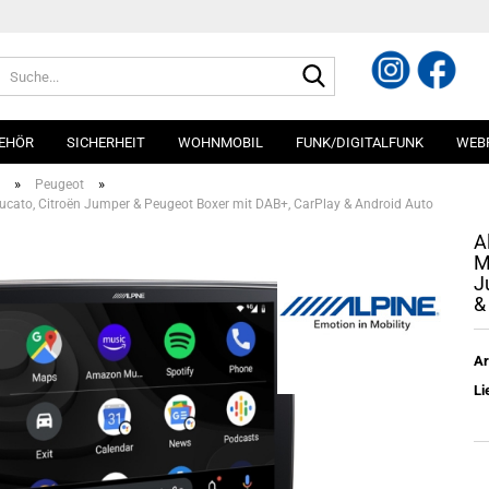
Suche...
EHÖR
SICHERHEIT
WOHNMOBIL
FUNK/DIGITALFUNK
WEB
»
»
Peugeot
t Ducato, Citroën Jumper & Peugeot Boxer mit DAB+, CarPlay & Android Auto
A
M
J
&
Ar
Li