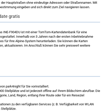
ts der Hauptstraßen ohne eindeutige Adressen oder Straßennamen. Mit
stimmung eingeben und sich direkt zum Ziel navigieren lassen.
ate gratis
Das INE-F904DU ist mit einer TomTom-Kartendatenbank für eine
gestattet. Innerhalb von 3 Jahren nach der ersten Inbetriebnahme
es für Ihre Alpine-System herunterladen. Sie können die Karten
len, aktualisieren. Im Anschluß können Sie sehr preiswert weitere
on park4night für Sie vorinstalliert.
 Stellplätze und ist jederzeit offline auf Ihrem Bildschirm abrufbar. Die
rie, Land, Region, entlang Ihrer Route oder für ein Reiseziel
tionen zu den verfügbaren Services (z. B. Verfügbarkeit von WLAN
Stellplätze.