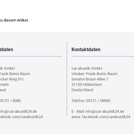
u diesem Artikel.
tdaten
Kontaktdaten
tik GmbH
car akustik GmbH
Frank Borris Baum
Inhaber: Frank Borris Baum
cker Weg 31c
Senator-Braun-Allee 1
ameln
31135 Hildesheim
and
Deutschland
05151 / 8080
Telefon: 05121 / 58800
 info@car-akustik24.de
E - Mail: info@car-akustik24.de
ebook.com/carakustik24
www. facebook.com/carakustik24