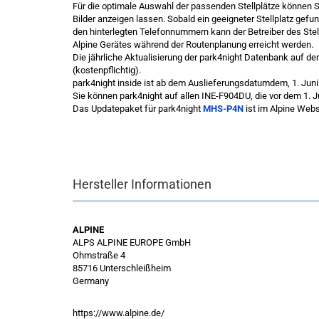
Für die optimale Auswahl der passenden Stellplätze können 
Bilder anzeigen lassen. Sobald ein geeigneter Stellplatz gef
den hinterlegten Telefonnummern kann der Betreiber des Stell
Alpine Gerätes während der Routenplanung erreicht werden.
Die jährliche Aktualisierung der park4night Datenbank auf de
(kostenpflichtig).
park4night inside ist ab dem Auslieferungsdatumdem, 1. Juni 2
Sie können park4night auf allen INE-F904DU, die vor dem 1. J
Das Updatepaket für park4night
MHS-P4N
ist im Alpine Webs
Hersteller Informationen
ALPINE
ALPS ALPINE EUROPE GmbH
Ohmstraße 4
85716 Unterschleißheim
Germany
https://www.alpine.de/