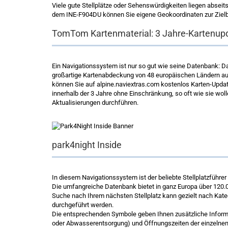
Viele gute Stellplätze oder Sehenswürdigkeiten liegen absei
dem INE-F904DU können Sie eigene Geokoordinaten zur Zielbe
TomTom Kartenmaterial: 3 Jahre-Kartenupd
Ein Navigationssystem ist nur so gut wie seine Datenbank: 
großartige Kartenabdeckung von 48 europäischen Ländern aus
können Sie auf alpine.naviextras.com kostenlos Karten-Updat
innerhalb der 3 Jahre ohne Einschränkung, so oft wie sie wol
Aktualisierungen durchführen.
park4night Inside
In diesem Navigationssystem ist der beliebte Stellplatzführer v
Die umfangreiche Datenbank bietet in ganz Europa über 120.000
Suche nach Ihrem nächsten Stellplatz kann gezielt nach Katego
durchgeführt werden.
Die entsprechenden Symbole geben Ihnen zusätzliche Informa
oder Abwasserentsorgung) und Öffnungszeiten der einzelnen 