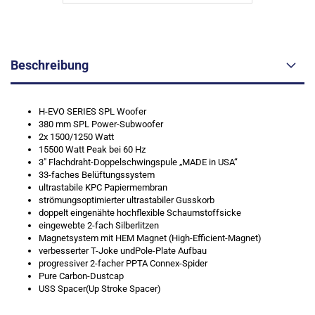
Beschreibung
H-EVO SERIES SPL Woofer
380 mm SPL Power-Subwoofer
2x 1500/1250 Watt
15500 Watt Peak bei 60 Hz
3″ Flachdraht-Doppelschwingspule „MADE in USA“
33-faches Belüftungssystem
ultrastabile KPC Papiermembran
strömungsoptimierter ultrastabiler Gusskorb
doppelt eingenähte hochflexible Schaumstoffsicke
eingewebte 2-fach Silberlitzen
Magnetsystem mit HEM Magnet (High-Efficient-Magnet)
verbesserter T-Joke undPole-Plate Aufbau
progressiver 2-facher PPTA Connex-Spider
Pure Carbon-Dustcap
USS Spacer(Up Stroke Spacer)