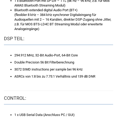
1 x Bluetooth-Port mit SP-Dif – TTL (8k Hz – 96 kHz, z.B. für Mos
AMAS Bluetooth Streaming Modul)
Bluetooth extended digital Audio Port (BT+)
(flexibler 8 kHz – 384 kHz synchroner Digitaleingang für
Audioquellen mit 2 – 16 Kanälen, direkter DSP-Zugang ohne Jitter,
z.B. für MOS BTS-LD4C BT Streaming Modul oder erweiterte
Analogeingänge)
DSP TEIL:
294.912 MHz, 32-Bit Audio-Port, 64-Bit Core
Double Precision 56 Bit Filterberechnung
3072 SIMD instructions per sample bei 96 kHz
ASRCs von 1:8 bis zu 7.75:1 Verhältnis und 139 dB DNR
CONTROL:
1 x USB Serial Data (Anschluss PC / GUI)