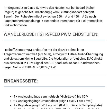
Im Gegensatz zu Class G/H wird das Netzteil nur bei Bedarf (hohen
Pegeln) zugeschaltet und abhängig vom Leistungsbedarf geregelt.
Benefit: Der Ruhestrom liegt zwischen 250 mA und 450 mA (je nach
Lautsprecherbeschaltung) -> Besonders interessant für Elektromobilität
und Wohnmobile
WANDLERLOSE HIGH-SPEED PWM ENDSTUFEN:
Hocheffiziente PWM-Endstufen mit der derzeit schnellsten
Trägerfrequenz weltweit (> 2 MHz), ermöglicht HiRes-Audio-Übertragung
und die extrem kleine Baugröße. Die Modulation erfolgt ohne DAC direkt
aus dem 96 kHz TDM-Signal des DSP, dadurch ist das Grundrauschen
gegen Null und THD+N ~ 0,02 % / 1 W.
EINGANGSSEITE:
4 x Analogeingänge symmetrisch (High-Level) bis 30 V
2 x Analogeingänge umschaltbar (High-Level / Low-Level)
1 x Digitaleingang SP-Dif optisch (8 kHz – 96 kHz Sampling rate)