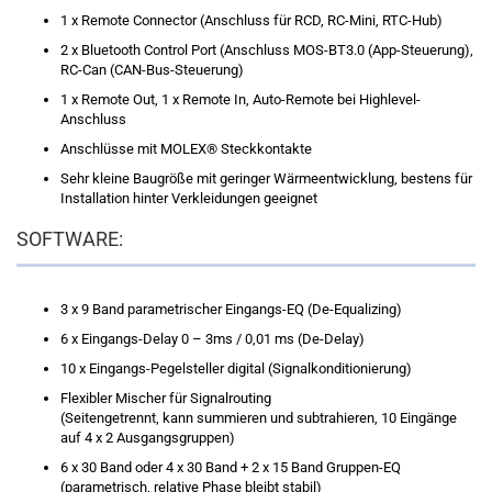
1 x Remote Connector (Anschluss für RCD, RC-Mini, RTC-Hub)
2 x Bluetooth Control Port (Anschluss MOS-BT3.0 (App-Steuerung),
RC-Can (CAN-Bus-Steuerung)
1 x Remote Out, 1 x Remote In, Auto-Remote bei Highlevel-
Anschluss
Anschlüsse mit MOLEX® Steckkontakte
Sehr kleine Baugröße mit geringer Wärmeentwicklung, bestens für
Installation hinter Verkleidungen geeignet
SOFTWARE:
3 x 9 Band parametrischer Eingangs-EQ (De-Equalizing)
6 x Eingangs-Delay 0 – 3ms / 0,01 ms (De-Delay)
10 x Eingangs-Pegelsteller digital (Signalkonditionierung)
Flexibler Mischer für Signalrouting
(Seitengetrennt, kann summieren und subtrahieren, 10 Eingänge
auf 4 x 2 Ausgangsgruppen)
6 x 30 Band oder 4 x 30 Band + 2 x 15 Band Gruppen-EQ
(parametrisch, relative Phase bleibt stabil)