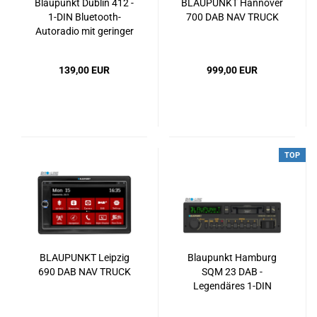
Blaupunkt Dublin 412 -
BLAUPUNKT Hannover
1-DIN Bluetooth-
700 DAB NAV TRUCK
Autoradio mit geringer
Einbautiefe
(Shortbody), USB, AUX
139,00 EUR
999,00 EUR
& MP3
TOP
BLAUPUNKT Leipzig
Blaupunkt Hamburg
690 DAB NAV TRUCK
SQM 23 DAB -
Legendäres 1-DIN
Retro-Autoradio mit
DAB+, Bluetooth, USB,