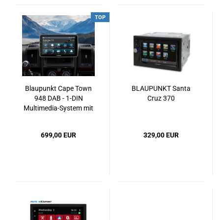
TOP
Blaupunkt Cape Town
BLAUPUNKT Santa
948 DAB - 1-DIN
Cruz 370
Multimedia-System mit
10,1" HD Display,
Wireless CarPlay &
699,00 EUR
329,00 EUR
Android Auto