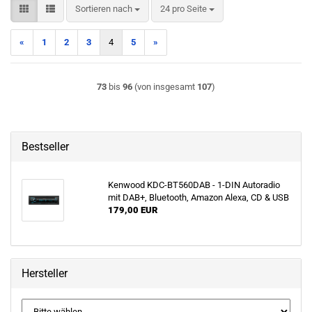
Sortieren nach
pro Seite
Sortieren nach
24 pro Seite
«
1
2
3
4
5
»
73
bis
96
(von insgesamt
107
)
Bestseller
Kenwood KDC-BT560DAB - 1-DIN Autoradio
mit DAB+, Bluetooth, Amazon Alexa, CD & USB
179,00 EUR
Hersteller