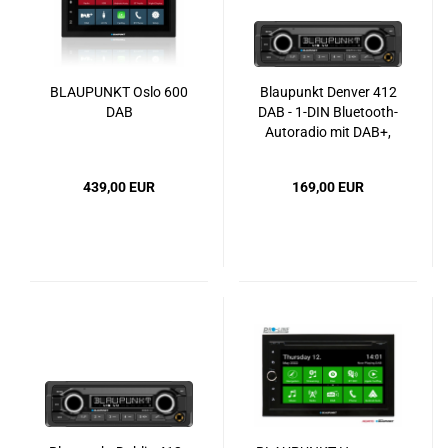
BLAUPUNKT Oslo 600
Blaupunkt Denver 412
DAB
DAB - 1-DIN Bluetooth-
Autoradio mit DAB+,
geringer Einbautiefe
(Shortbody), USB &
439,00 EUR
169,00 EUR
MP3