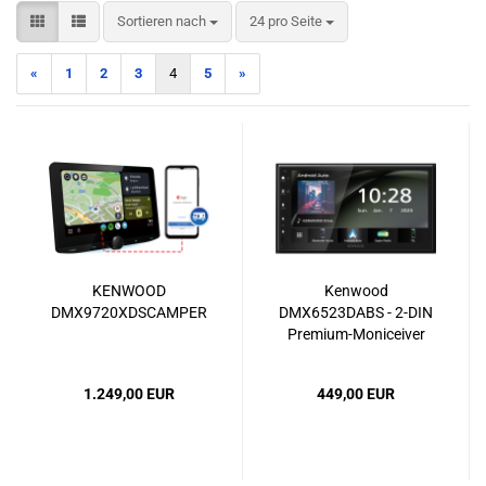
Sortieren nach
pro Seite
Sortieren nach
24 pro Seite
«
1
2
3
4
5
»
KENWOOD
Kenwood
DMX9720XDSCAMPER
DMX6523DABS - 2-DIN
Premium-Moniceiver
mit 6,8" Touchscreen,
Wireless Apple CarPlay,
1.249,00 EUR
449,00 EUR
Wireless Android Auto,
DAB+ & USB