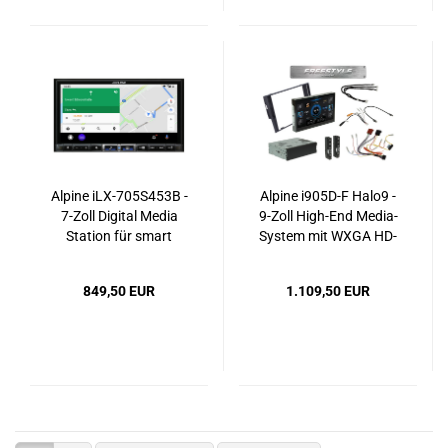
Alpine iLX-705S453B -
Alpine i905D-F Halo9 -
7-Zoll Digital Media
9-Zoll High-End Media-
Station für smart
System mit WXGA HD-
fortwo & forfour (453)
Display, DAB+, Wireless
mit DAB+, Apple
CarPlay & Android Auto
849,50 EUR
1.109,50 EUR
CarPlay & Android Auto