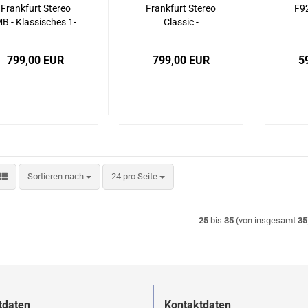
Frankfurt Stereo
Frankfurt Stereo
F9
B - Klassisches 1-
Classic -
DIN Retro-
Klassisches 1-DIN
Mult
Autoradio mit
Retro-Autoradio
mit 
799,00 EUR
799,00 EUR
5
Mercedes-Benz
mit Chrom-Blende,
Blende, DAB+,
DAB+, Bluetooth,
To
luetooth, USB, SD
USB, SD & geringer
Wi
& geringer
Einbautiefe
CarP
Einbautiefe
(Shortbody)
An
(Shortbody)
DAB+
Sortieren nach
pro Seite
Sortieren nach
24 pro Seite
25
bis
35
(von insgesamt
35
tdaten
Kontaktdaten