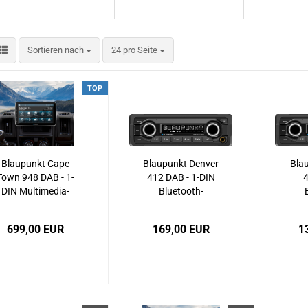
Sortieren nach
pro Seite
Sortieren nach
24 pro Seite
TOP
Blaupunkt Cape
Blaupunkt Denver
Bla
Town 948 DAB - 1-
412 DAB - 1-DIN
4
DIN Multimedia-
Bluetooth-
System mit 10,1"
Autoradio mit
Au
HD Display,
DAB+, geringer
699,00 EUR
169,00 EUR
1
Wireless CarPlay &
Einbautiefe
E
Android Auto
(Shortbody), USB &
(Sho
MP3
A