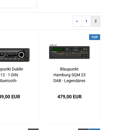
«
1
2
TOP
upunkt Dublin
Blaupunkt
12 - 1-DIN
Hamburg SQM 23
Bluetooth-
DAB - Legendäres
toradio mit
1-DIN Retro-
geringer
Autoradio mit
39,00 EUR
479,00 EUR
inbautiefe
DAB+, Bluetooth,
rtbody), USB,
USB, SD & geringer
UX & MP3
Einbautiefe
(Shortbody)