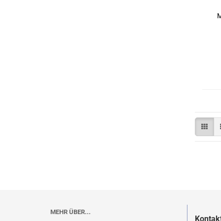
M
B
MEHR ÜBER...
Kontak