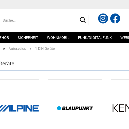
Suche...
EHÖR
SICHERHEIT
WOHNMOBIL
FUNK/DIGITALFUNK
WEB
»
»
Autoradios
1-DIN Geräte
Geräte