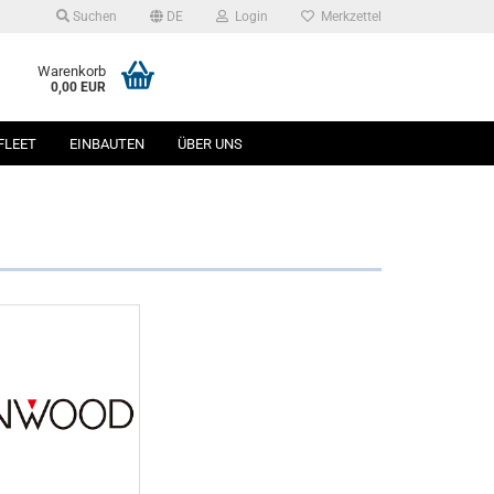
Suchen
DE
Login
Merkzettel
Warenkorb
0,00 EUR
FLEET
EINBAUTEN
ÜBER UNS