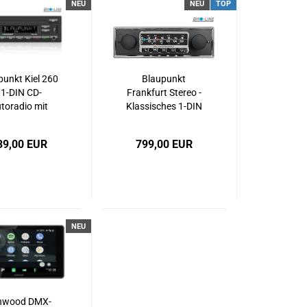
NEU
NEU
TOP
punkt Kiel 260
Blaupunkt
 1-DIN CD-
Frankfurt Stereo -
toradio mit
Klassisches 1-DIN
etooth, USB,
Retro-Autoradio
UX & MP3
mit DAB+,
39,00 EUR
799,00 EUR
Bluetooth, USB, SD
& geringer
Einbautiefe
(Shortbody)
NEU
nwood DMX-