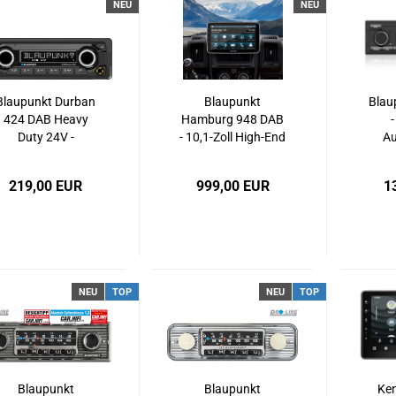
NEU
NEU
Blaupunkt Durban
Blaupunkt
Blau
424 DAB Heavy
Hamburg 948 DAB
-
Duty 24V -
- 10,1-Zoll High-End
Au
Robustes 1-DIN
Multimediasystem
Blu
Nutzfahrzeug-
mit verstellbarem
A
219,00 EUR
999,00 EUR
1
Radio mit DAB+,
Touchscreen,
Bluetooth, USB &
Caravan- & LKW-
Twin-Encoder-
Navigation, DAB+,
Konzept
Apple CarPlay &
Android Auto
NEU
TOP
NEU
TOP
Blaupunkt
Blaupunkt
Ke