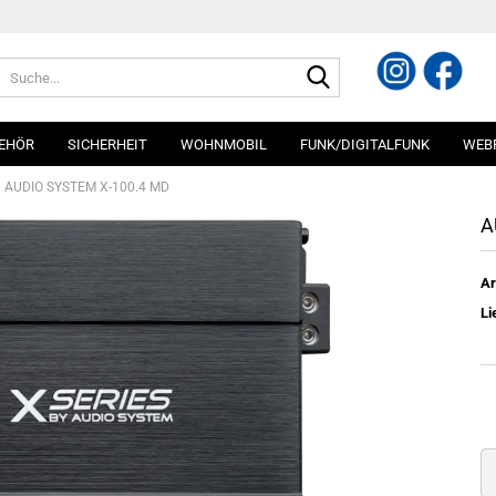
Suche...
EHÖR
SICHERHEIT
WOHNMOBIL
FUNK/DIGITALFUNK
WEB
AUDIO SYSTEM X-100.4 MD
A
Ar
Li