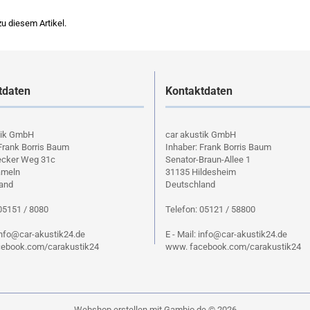
u diesem Artikel.
tdaten
Kontaktdaten
tik GmbH
car akustik GmbH
Frank Borris Baum
Inhaber: Frank Borris Baum
cker Weg 31c
Senator-Braun-Allee 1
ameln
31135 Hildesheim
and
Deutschland
05151 / 8080
Telefon: 05121 / 58800
 info@car-akustik24.de
E - Mail: info@car-akustik24.de
ebook.com/carakustik24
www. facebook.com/carakustik24
Webshop erstellen
mit Gambio.de © 2026