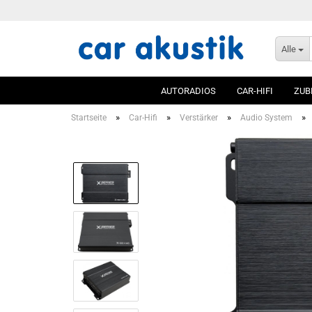
Alle
AUTORADIOS
CAR-HIFI
ZUB
»
»
»
»
Startseite
Car-Hifi
Verstärker
Audio System