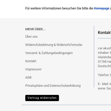
Für weitere Informationen besuchen Sie bitte die
Homepage
z
MEHR ÜBER...
Kontak
Über uns
Widerrufsbelehrung & Widerrufsformular
car akus
Inhaber: 
Versand- & Zahlungsbedingungen
Hastenbe
Kontakt
31785 H
Deutschl
Impressum
Telefon: 
AGB
E - Mail:
Privatsphäre und Datenschutzerklärung
www. fac
Vertrag widerrufen