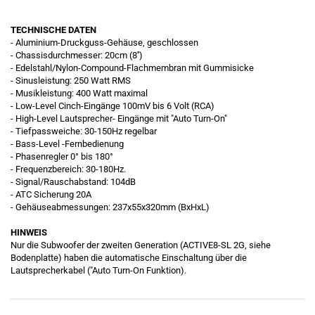
TECHNISCHE DATEN
- Aluminium-Druckguss-Gehäuse, geschlossen
- Chassisdurchmesser: 20cm (8'')
- Edelstahl/Nylon-Compound-Flachmembran mit Gummisicke
- Sinusleistung: 250 Watt RMS
- Musikleistung: 400 Watt maximal
- Low-Level Cinch-Eingänge 100mV bis 6 Volt (RCA)
- High-Level Lautsprecher- Eingänge mit "Auto Turn-On"
- Tiefpassweiche: 30-150Hz regelbar
- Bass-Level -Fernbedienung
- Phasenregler 0° bis 180°
- Frequenzbereich: 30-180Hz.
- Signal/Rauschabstand: 104dB
- ATC Sicherung 20A
- Gehäuseabmessungen: 237x55x320mm (BxHxL)
HINWEIS
Nur die Subwoofer der zweiten Generation (ACTIVE8-SL 2G, siehe
Bodenplatte) haben die automatische Einschaltung über die
Lautsprecherkabel ("Auto Turn-On Funktion).